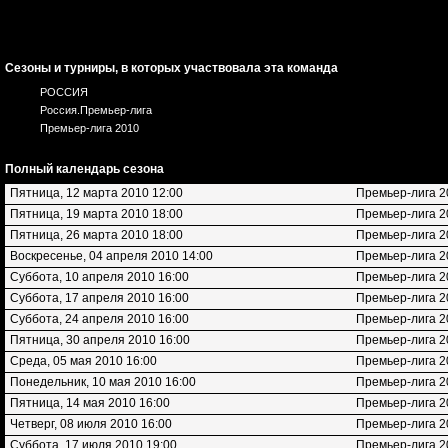
Сезоны и турниры, в которых участвовала эта команда
РОССИЯ
Россия.Премьер-лига
Премьер-лига 2010
Полный календарь сезона
Пятница, 12 марта 2010 12:00
Премьер-лига 2
Пятница, 19 марта 2010 18:00
Премьер-лига 2
Пятница, 26 марта 2010 18:00
Премьер-лига 2
Воскресенье, 04 апреля 2010 14:00
Премьер-лига 2
Суббота, 10 апреля 2010 16:00
Премьер-лига 2
Суббота, 17 апреля 2010 16:00
Премьер-лига 2
Суббота, 24 апреля 2010 16:00
Премьер-лига 2
Пятница, 30 апреля 2010 16:00
Премьер-лига 2
Среда, 05 мая 2010 16:00
Премьер-лига 2
Понедельник, 10 мая 2010 16:00
Премьер-лига 2
Пятница, 14 мая 2010 16:00
Премьер-лига 2
Четверг, 08 июля 2010 16:00
Премьер-лига 2
Суббота, 17 июля 2010 19:00
Премьер-лига 2