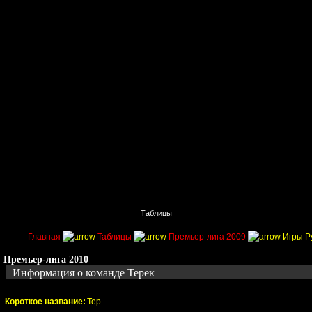
Главная
Поиск
Таблицы
Приколы
Состав
Главная
Таблицы
Премьер-лига 2009
Игры Р
Премьер-лига 2010
Информация о команде Терек
Короткое название:
Тер