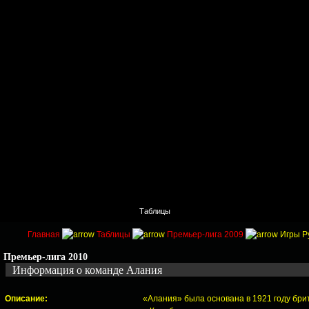
Главная
Поиск
Таблицы
Приколы
Состав
Главная
Таблицы
Премьер-лига 2009
Игры Р
Премьер-лига 2010
Информация о команде Алания
Описание:
«Алания» была основана в 1921 году бр