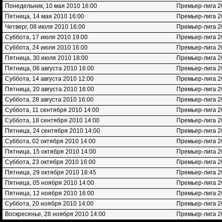
Понедельник, 10 мая 2010 16:00
Премьер-лига 2
Пятница, 14 мая 2010 16:00
Премьер-лига 2
Четверг, 08 июля 2010 16:00
Премьер-лига 2
Суббота, 17 июля 2010 19:00
Премьер-лига 2
Суббота, 24 июля 2010 16:00
Премьер-лига 2
Пятница, 30 июля 2010 18:00
Премьер-лига 2
Пятница, 06 августа 2010 16:00
Премьер-лига 2
Суббота, 14 августа 2010 12:00
Премьер-лига 2
Пятница, 20 августа 2010 16:00
Премьер-лига 2
Суббота, 28 августа 2010 16:00
Премьер-лига 2
Суббота, 11 сентября 2010 14:00
Премьер-лига 2
Суббота, 18 сентября 2010 14:00
Премьер-лига 2
Пятница, 24 сентября 2010 14:00
Премьер-лига 2
Суббота, 02 октября 2010 14:00
Премьер-лига 2
Пятница, 15 октября 2010 14:00
Премьер-лига 2
Суббота, 23 октября 2010 16:00
Премьер-лига 2
Пятница, 29 октября 2010 18:45
Премьер-лига 2
Пятница, 05 ноября 2010 14:00
Премьер-лига 2
Пятница, 12 ноября 2010 16:00
Премьер-лига 2
Суббота, 20 ноября 2010 14:00
Премьер-лига 2
Воскресенье, 28 ноября 2010 14:00
Премьер-лига 2