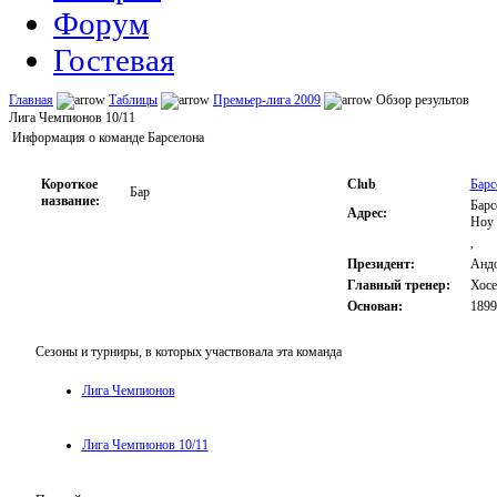
Форум
Гостевая
Главная
Таблицы
Премьер-лига 2009
Обзор результов
Лига Чемпионов 10/11
Информация о команде Барселона
Короткое
Club
Барс
Бар
название:
Барс
Адрес:
Ноу
,
Президент:
Андо
Главный тренер:
Хосе
Основан:
1899
Сезоны и турниры, в которых участвовала эта команда
Лига Чемпионов
Лига Чемпионов 10/11