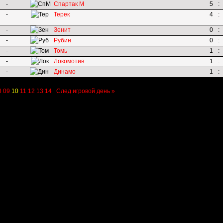
-
Спартак М
5
:
-
Терек
4
:
-
Зенит
0
:
-
Рубин
0
:
-
Томь
1
:
-
Локомотив
1
:
-
Динамо
1
:
8
09
10
11
12
13
14
След игровой день »