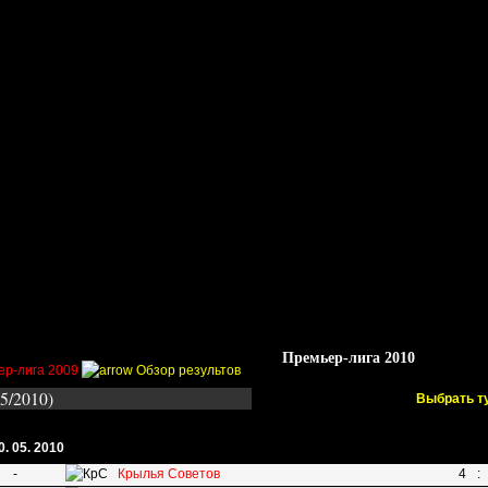
Стадионы
Трансферы
Галерея
Форум
Гос
Премьер-лига 2010
ер-лига 2009
Обзор результов
05/2010)
Выбрать т
0. 05. 2010
-
Крылья Советов
4
: