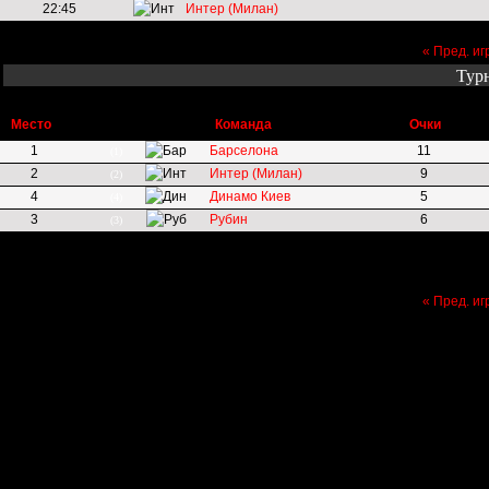
22:45
Интер (Милан)
« Пред. иг
Тур
Место
Команда
Очки
1
Барселона
11
(1)
2
Интер (Милан)
9
(2)
4
Динамо Киев
5
(4)
3
Рубин
6
(3)
« Пред. иг