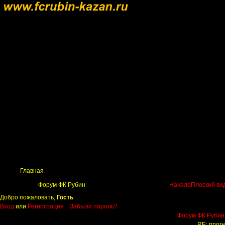
Главная
Поиск
Таблицы
Приколы
Состав
Главная
Форум ФК Рубин
Начало
Плоский ви
Добро пожаловать,
Гость
Вход
или
Регистрация
Забыли пароль?
Форум ФК Рубин
RE: прогн