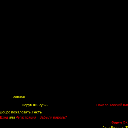
Главная
Поиск
Таблицы
Приколы
Состав
Главная
Форум ФК Рубин
Начало
Плоский ви
Добро пожаловать,
Гость
Вход
или
Регистрация
Забыли пароль?
Форум ФК
Лига Европы. "Р