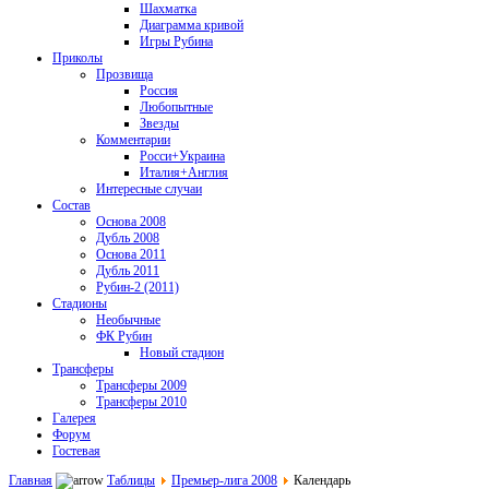
Шахматка
Диаграмма кривой
Игры Рубина
Приколы
Прозвища
Россия
Любопытные
Звезды
Комментарии
Росси+Украина
Италия+Англия
Интересные случаи
Состав
Основа 2008
Дубль 2008
Основа 2011
Дубль 2011
Рубин-2 (2011)
Стадионы
Необычные
ФК Рубин
Новый стадион
Трансферы
Трансферы 2009
Трансферы 2010
Галерея
Форум
Гостевая
Главная
Таблицы
Премьер-лига 2008
Календарь