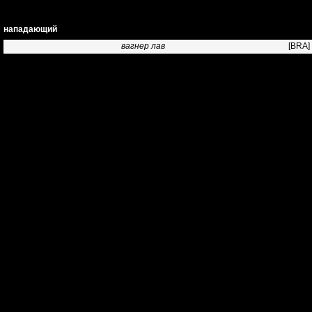
нападающий
вагнер лав
[BRA]