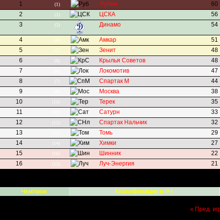
1
Рубин
60
(1)
2
ЦСКА
56
(2)
3
Динамо
54
(3)
4
Амкар
51
(4)
5
Зенит
48
(5)
6
Крылья Советов
48
(6)
7
Локомотив
47
(8)
8
Спартак М
44
(7)
9
Москва
38
(9)
10
Терек
35
(10)
11
Сатурн
33
(11)
12
Спартак Нальчик
32
(12)
13
Томь
29
(13)
14
Химки
27
(14)
15
Шинник
22
(16)
16
Луч-Энергия
21
(15)
Чемпион
Квалификация в ЛЧ
« Пред. иг