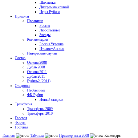
Шахматка
Диаграмма кривой
Игры Рубина
Приколы
Прозвища
Россия
Любопытные
Звезды
Комментарии
Росси+Украина
Италия+Англия
Интересные случаи
Состав
Основа 2008
Дубль 2008
Основа 2011
Дубль 2011
Рубин-2 (2011)
Стадионы
Необычные
ФК Рубин
Новый стадион
Трансферы
Трансферы 2009
Трансферы 2010
Галерея
Форум
Гостевая
Главная
Таблицы
Премьер-лига 2008
Календарь