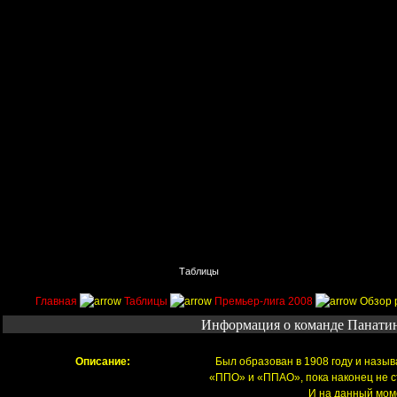
Главная
Поиск
Таблицы
Приколы
Состав
Главная
Таблицы
Премьер-лига 2008
Обзор 
Информация о команде Панати
Описание:
Был образован в 1908 году и назы
«ППО» и «ППАО», пока наконец не с
И на данный моме